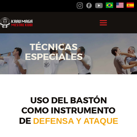
HOME
TÉCNICAS
GRAN MAESTRO KOBI
ESPECIALES
KRAV MAGA
FEDERACIÓN
ACADEMIAS ESP
USO DEL BASTÓN
CONTACTO
COMO INSTRUMENTO
ZONA DE
DE
DEFENSA Y ATAQUE
ESTUDIANTES