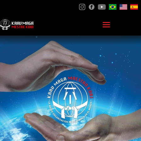
HOME
GRAN MAESTRO KOBI
KRAV MAGA
FEDERACIÓN
ACADEMIAS ESP
CONTACTO
ZONA DE
ESTUDIANTES