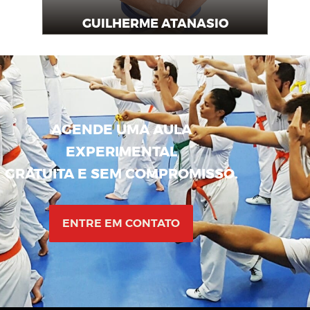
GUILHERME ATANASIO
Instrutor
AGENDE UMA AULA
EXPERIMENTAL
GRATUITA E SEM COMPROMISSO.
ENTRE EM CONTATO