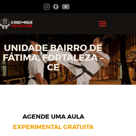
HOME
UNIDADE BAIRRO DE
GRÃO MESTRE KOBI
FÁTIMA, FORTALEZA –
KRAV MAGA
CE
FEDERAÇÃO
ACADEMIAS
CONTATO
ÁREA DO ALUNO
AGENDE UMA AULA
EXPERIMENTAL GRATUITA