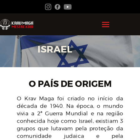
HOME
ISRAEL
GRÃO MESTRE KOBI
KRAV MAGA
FEDERAÇÃO
O PAÍS DE ORIGEM
ACADEMIAS
O Krav Maga foi criado no início da
CONTATO
década de 1940. Na época, o mundo
vivia a 2ª Guerra Mundial e na região
ÁREA DO ALUNO
conhecida hoje como Israel, existiam 3
grupos que lutavam pela proteção da
comunidade judaica e pela