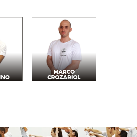
E
MARCO
INO
CROZARIOL
r
Instrutor