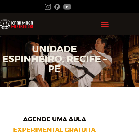
HOME
UNIDADE
GRÃO MESTRE KOBI
ESPINHEIRO, RECIFE –
KRAV MAGA
PE
FEDERAÇÃO
ACADEMIAS
CONTATO
ÁREA DO ALUNO
AGENDE UMA AULA
EXPERIMENTAL GRATUITA