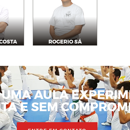
 COSTA
ROGERIO SÁ
e
Professor
 UMA AULA EXPERIM
ITA E SEM COMPROMI