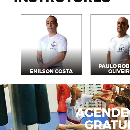
PAULO ROB
ENILSON COSTA
OLIVEI
Instrutor
Instruto
AGENDE
GRATU