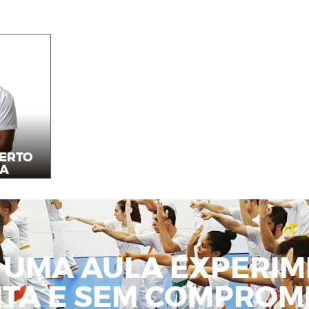
ERTO
RA
r
 UMA AULA EXPERIM
ITA E SEM COMPROMI