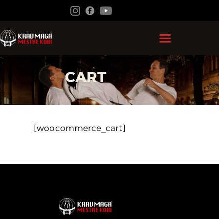
HOME
CART
GRÃO MESTRE KOBI
KRAV MAGA
FEDERAÇÃO
[woocommerce_cart]
ACADEMIAS
CONTATO
ÁREA DO ALUNO