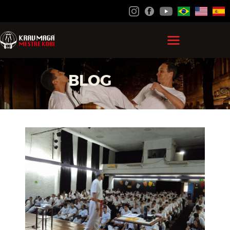
HOME
BLOG
GRÃO MESTRE KOBI
KRAV MAGA
FEDERAÇÃO
ACADEMIAS
CONTATO
ÁREA DO ALUNO