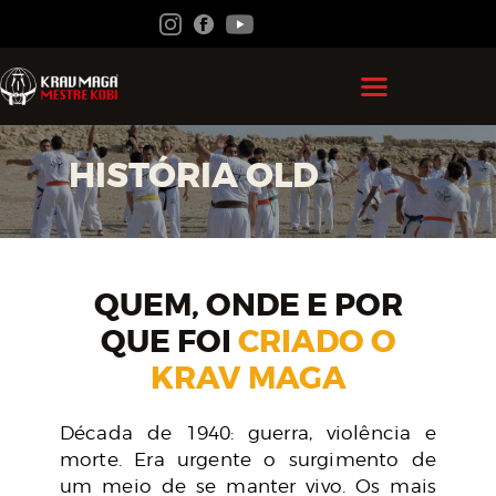
HOME
HISTÓRIA OLD
GRÃO MESTRE KOBI
KRAV MAGA
FEDERAÇÃO
QUEM, ONDE E POR
ACADEMIAS
QUE FOI
CRIADO O
CONTATO
KRAV MAGA
ÁREA DO ALUNO
Década de 1940: guerra, violência e
morte. Era urgente o surgimento de
um meio de se manter vivo. Os mais