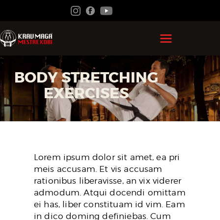
HOME
BODY STRETCHING
GRÃO MESTRE KOBI
EXERCISES
KRAV MAGA
FEDERAÇÃO
ACADEMIAS
Lorem ipsum dolor sit amet, ea pri
CONTATO
meis accusam. Et vis accusam
rationibus liberavisse, an vix viderer
ÁREA DO ALUNO
admodum. Atqui docendi omittam
ei has, liber constituam id vim. Eam
in dico doming definiebas. Cum