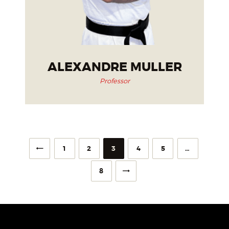
ALEXANDRE MULLER
Professor
1
2
3
4
5
…
>
8