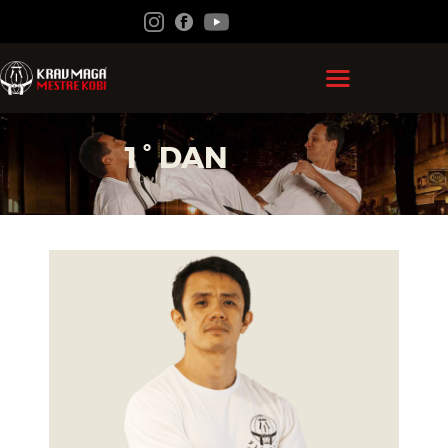
HOME
1° DAN
GRÃO MESTRE KOBI
KRAV MAGA
FEDERAÇÃO
ACADEMIAS
CONTATO
ÁREA DO ALUNO