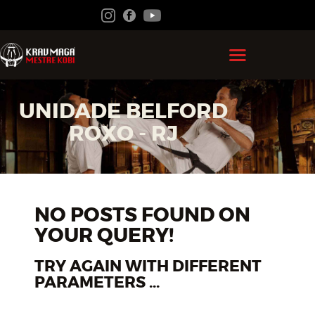
HOME
UNIDADE BELFORD
GRÃO MESTRE KOBI
ROXO - RJ
KRAV MAGA
FEDERAÇÃO
ACADEMIAS
NO POSTS FOUND ON
YOUR QUERY!
CONTATO
ÁREA DO ALUNO
TRY AGAIN WITH DIFFERENT
PARAMETERS ...