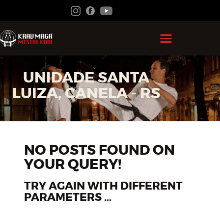
HOME
UNIDADE SANTA
GRÃO MESTRE KOBI
LUIZA, CANELA - RS
KRAV MAGA
FEDERAÇÃO
ACADEMIAS
NO POSTS FOUND ON
YOUR QUERY!
CONTATO
ÁREA DO ALUNO
TRY AGAIN WITH DIFFERENT
PARAMETERS ...