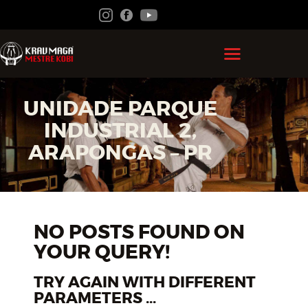
HOME
UNIDADE PARQUE
GRÃO MESTRE KOBI
INDUSTRIAL 2,
KRAV MAGA
ARAPONGAS – PR
FEDERAÇÃO
ACADEMIAS
NO POSTS FOUND ON
CONTATO
YOUR QUERY!
ÁREA DO ALUNO
TRY AGAIN WITH DIFFERENT
PARAMETERS ...