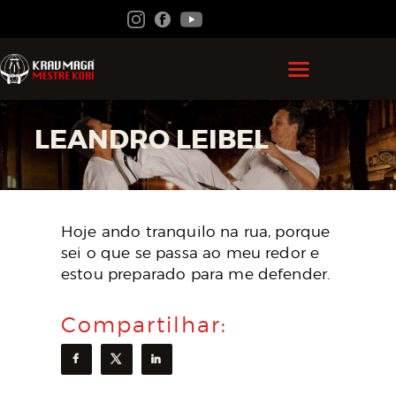
HOME
LEANDRO LEIBEL
GRÃO MESTRE KOBI
KRAV MAGA
FEDERAÇÃO
Hoje ando tranquilo na rua, porque
sei o que se passa ao meu redor e
ACADEMIAS
estou preparado para me defender.
CONTATO
Compartilhar:
ÁREA DO ALUNO