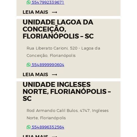
5547992339671
LEIA MAIS
UNIDADE LAGOA DA
CONCEIÇÃO,
FLORIANÓPOLIS – SC
Rua Liberato Carioni, 520 - Lagoa da
Conceição, Florianópolis
5548999990604
LEIA MAIS
UNIDADE INGLESES
NORTE, FLORIANÓPOLIS –
SC
Rod Armando Calil Bulos, 4747, Ingleses
Norte, Florianópolis
5548996352564
LEIA MAIS