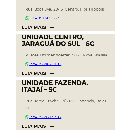
Rua Bocaiuva, 2045, Centro, Florianópolis
554891669287
LEIA MAIS
UNIDADE CENTRO,
JARAGUÁ DO SUL – SC
R. José Emmendoerfer, 506 - Nova Brasília
5547988023193
LEIA MAIS
UNIDADE FAZENDA,
ITAJAÍ – SC
Rua Jorge Tzachel, n°200 - Fazenda, Itajai -
SC
5547988719307
LEIA MAIS