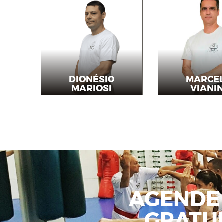
DIONÉSIO
MARCE
MARIOSI
VIANIN
Professor
Profess
AGENDE
GRATU