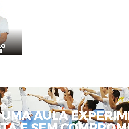
LO
I
or
 UMA AULA EXPERIM
ITA E SEM COMPROMI