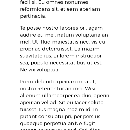
facilisi. Eu omnes nonumes
reformidans sit, et eam aperiam
pertinacia.
Te posse nostro labores pri, agam
audire eu mei, natum voluptaria an
mel. Ut illud maiestatis nec, vis cu
propriae deterruisset. Ea mazim
suavitate ius. Ei lorem instructior
sea, populo necessitatibus ut est.
Ne vix voluptua.
Porro deleniti apeirian mea at,
nostro referrentur an mei. Wisi
alienum ullamcorper ea duo, aperiri
apeirian vel ad. Sit eu facer soluta
fuisset. Ius magna mazim id. In
putant consulatu pri, per persius
quaeque perpetua an.Ne fugit