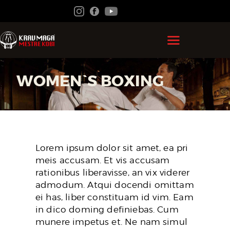
HOME
WOMEN`S BOXING
GRÃO MESTRE KOBI
KRAV MAGA
FEDERAÇÃO
Lorem ipsum dolor sit amet, ea pri
ACADEMIAS
meis accusam. Et vis accusam
CONTATO
rationibus liberavisse, an vix viderer
admodum. Atqui docendi omittam
ÁREA DO ALUNO
ei has, liber constituam id vim. Eam
in dico doming definiebas. Cum
munere impetus et. Ne nam simul