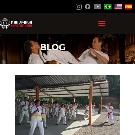
HOME
BLOG
GRÃO MESTRE KOBI
KRAV MAGA
FEDERAÇÃO
ACADEMIAS
CONTATO
ÁREA DO ALUNO