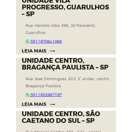
UNIDADE VILA
PROGRESSO, GUARULHOS
– SP
Rua Haroldo lobo 366, Jd Paraventi,
Guarulhos
5511970641066
LEIA MAIS
UNIDADE CENTRO,
BRAGANÇA PAULISTA – SP
Rua José Domingues, 623, 2° andar, centro
Bragança Paulista
5511932987197
LEIA MAIS
UNIDADE CENTRO, SÃO
CAETANO DO SUL – SP