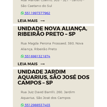
Rua Manoel Coelho, 303 - S21 - centro -
São Caetano do Sul
5511997377962
LEIA MAIS
UNIDADE NOVA ALIANÇA,
RIBEIRÃO PRETO – SP
Rua Magda Perona Frossaed, 380, Nova
Aliança, Ribeirão Preto
5516981321874
LEIA MAIS
UNIDADE JARDIM
AQUARIUS, SÃO JOSÉ DOS
CAMPOS – SP
Rua Juiz David Barrilli, 260, Jardim
Aquarius, São José dos Campos
5512988537403