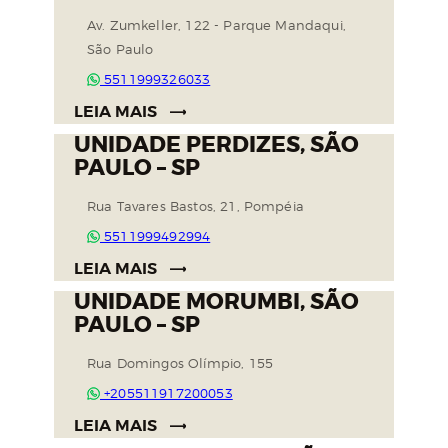
Av. Zumkeller, 122 - Parque Mandaqui,
São Paulo
5511999326033
LEIA MAIS
UNIDADE PERDIZES, SÃO
PAULO – SP
Rua Tavares Bastos, 21, Pompéia
5511999492994
LEIA MAIS
UNIDADE MORUMBI, SÃO
PAULO – SP
Rua Domingos Olímpio, 155
+205511917200053
LEIA MAIS