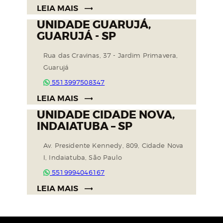
LEIA MAIS
UNIDADE GUARUJÁ,
GUARUJÁ - SP
Rua das Cravinas, 37 - Jardim Primavera,
Guarujá
5513997508347
LEIA MAIS
UNIDADE CIDADE NOVA,
INDAIATUBA – SP
Av. Presidente Kennedy, 809, Cidade Nova
I, Indaiatuba, São Paulo
5519994046167
LEIA MAIS