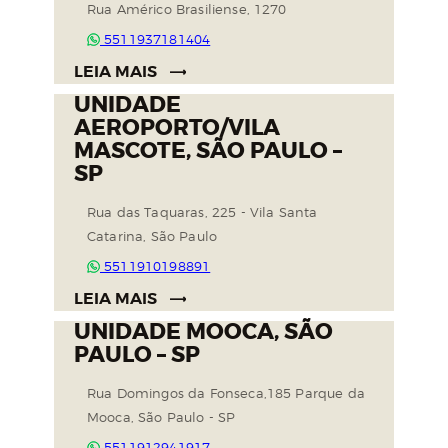
Rua Américo Brasiliense, 1270
5511937181404
LEIA MAIS
UNIDADE
AEROPORTO/VILA
MASCOTE, SÃO PAULO –
SP
Rua das Taquaras, 225 - Vila Santa
Catarina, São Paulo
5511910198891
LEIA MAIS
UNIDADE MOOCA, SÃO
PAULO – SP
Rua Domingos da Fonseca,185 Parque da
Mooca, São Paulo - SP
5511912941917