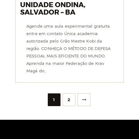
UNIDADE ONDINA,
SALVADOR – BA
Agende uma aula experimental gratuita
entre em contato Única academia
autorizada pelo Grão Mestre Kobi da
região. CONHEÇA O MÉTODO DE DEFESA
PESSOAL MAIS EFICIENTE DO MUNDO.
Aprenda na maior Federação de Krav
Magá do…
>
1
2